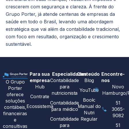
crescerem com segurança e clareza. À frente do
Grupo Porter, já atende centenas de empresas da
saúde em todo o Brasil, levando uma abordagem
estratégica que vai além da contabilidade tradicional,
com foco em resultado, organização e crescimento
sustentável.
Para sua
Especialidades
Conteúdo
Encontre-
empresa
Contabilidade
Blog
nos
O Grupo
Hub
para
Novo
Porter
YouTube
nutricionista
Hamburgo/
oferece
Contrate
Book:
soluções
Contabilidade
51
Ecossistema
Manual do
contábeis,
para médico
3065-
Nutri
financeiras
9082
Contabilidade
Regular
e
para
51
consultivas