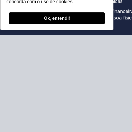
clínicas
concorda com o uso de cookies.
Gestão financeir
CRC/RS 008361/O
para pessoa físi
Ok, entendi!