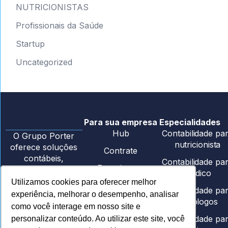
NUTRICIONISTAS
Profissionais da Saúde
Startup
Uncategorized
Para sua empresa
Especialidades
Hub
Contabilidade pa
O Grupo Porter
nutricionista
oferece soluções
Contrate
contábeis,
Contabilidade pa
Ecossistema
financeiras e
médico
consultivas para
Utilizamos cookies para oferecer melhor
Contabilidade pa
ajudar empresas a
experiência, melhorar o desempenho, analisar
psicólogos
crescerem de
como você interage em nosso site e
forma estratégica e
Contabilidade pa
personalizar conteúdo. Ao utilizar este site, você
eficiente.