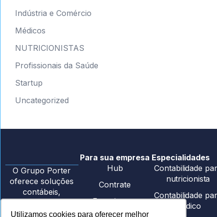
Indústria e Comércio
Médicos
NUTRICIONISTAS
Profissionais da Saúde
Startup
Uncategorized
Para sua empresa
Especialidades
Hub
Contabilidade pa
O Grupo Porter
nutricionista
oferece soluções
Contrate
contábeis,
Contabilidade pa
Ecossistema
financeiras e
médico
consultivas para
Utilizamos cookies para oferecer melhor