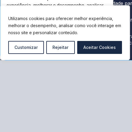
Contabilidade pa
ajudar empresas a
experiência, melhorar o desempenho, analisar
psicólogos
crescerem de
como você interage em nosso site e
forma estratégica e
Utilizamos cookies para oferecer melhor experiência,
Contabilidade pa
personalizar conteúdo. Ao utilizar este site, você
eficiente.
melhorar o desempenho, analisar como você interage em
clínicas
concorda com o uso de cookies.
nosso site e personalizar conteúdo.
Gestão financeir
CRC/RS 008361/O
para pessoa físi
Ok, entendi!
Customizar
Rejeitar
Aceitar Cookies