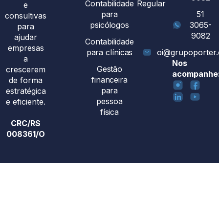
Contabilidade
Regular
e
para
51
consultivas
psicólogos
3065-
para
9082
ajudar
Contabilidade
empresas
para clínicas
oi@grupoporter
a
Nos
Gestão
crescerem
acompanhe
financeira
de forma
para
estratégica
pessoa
e eficiente.
física
CRC/RS
008361/O