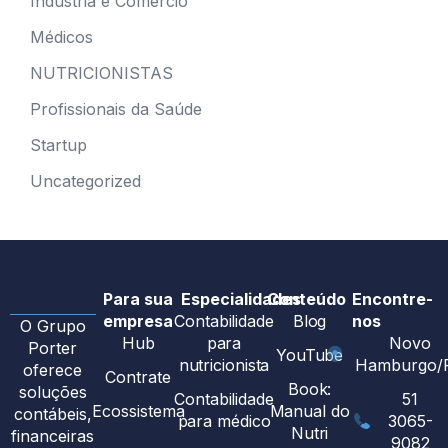
Indústria e Comércio
Médicos
NUTRICIONISTAS
Profissionais da Saúde
Startup
Uncategorized
Para sua
Especialidades
Conteúdo
Encontre-
empresa
Contabilidade
Blog
nos
O Grupo
Hub
para
Novo
Porter
YouTube
nutricionista
Hamburgo/
oferece
Contrate
Book:
soluções
Contabilidade
51
Ecossistema
Manual do
contábeis,
para médico
3065-
Nutri
financeiras
9082