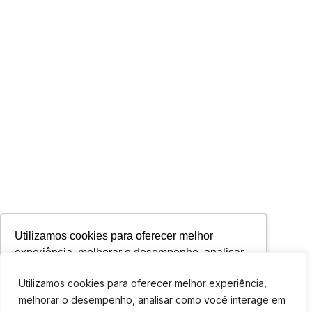
Utilizamos cookies para oferecer melhor
experiência, melhorar o desempenho, analisar
como você interage em nosso site e
Utilizamos cookies para oferecer melhor experiência,
personalizar conteúdo. Ao utilizar este site, você
melhorar o desempenho, analisar como você interage em
concorda com o uso de cookies.