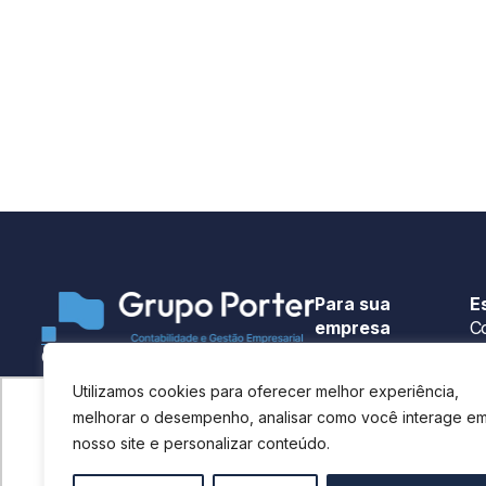
Para sua
E
empresa
Co
Hub
O Grupo Porter oferece
C
soluções contábeis, financeiras
Contrate
Utilizamos cookies para oferecer melhor experiência,
Co
e consultivas para ajudar
melhorar o desempenho, analisar como você interage e
Ecossistema
empresas a crescerem de forma
Utilizamos cookies para oferecer melhor experiência, 
Co
nosso site e personalizar conteúdo.
estratégica e eficiente.
G