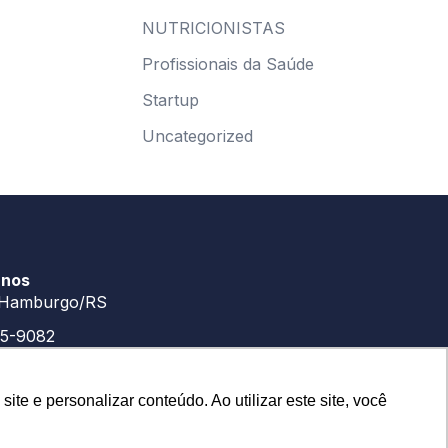
NUTRICIONISTAS
Profissionais da Saúde
Startup
Uncategorized
-nos
Hamburgo/RS
65-9082
65-9082
e e personalizar conteúdo. Ao utilizar este site, você
upoporter.com.br
panhe: