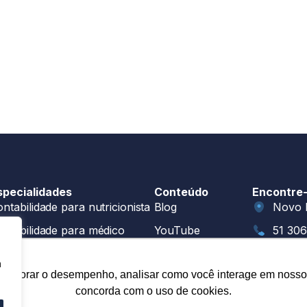
specialidades
Conteúdo
Encontre
ntabilidade para nutricionista
Blog
Novo 
ontabilidade para médico
YouTube
51 30
ntabilidade para psicólogos
Book: Manual do
51 30
m
Nutri Regular
melhorar o desempenho, analisar como você interage em nosso sit
ntabilidade para clínicas
oi@gr
concorda com o uso de cookies.
Nos acom
estão financeira para pessoa