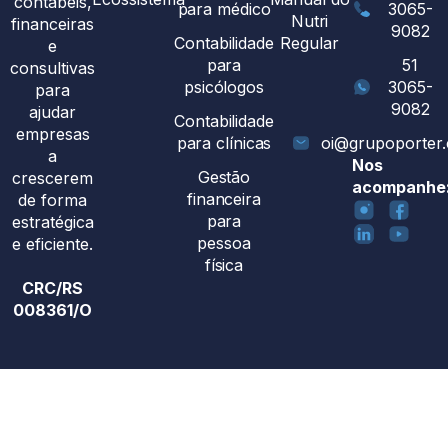
contábeis,
para médico
3065-
Nutri
financeiras
9082
Contabilidade
Regular
e
para
51
consultivas
psicólogos
3065-
para
9082
ajudar
Contabilidade
empresas
para clínicas
oi@grupoporter
a
Nos
Gestão
crescerem
acompanhe
financeira
de forma
para
estratégica
pessoa
e eficiente.
física
CRC/RS
008361/O