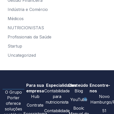
Gestão Financeira
Indústria e Comércio
Médicos
NUTRICIONISTAS
Profissionais da Saúde
Startup
Uncategorized
Para sua
Especialidades
Conteúdo
Encontre-
empresa
Contabilidade
Blog
nos
O Grupo
Hub
para
Novo
Porter
YouTube
nutricionista
Hamburgo/
oferece
Contrate
Book:
soluções
Contabilidade
51
Ecossistema
Manual do